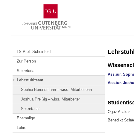
Zum
Johannes
Inhalt
Gutenberg-
springen
Universität
Mainz
Lehrstuh
LS Prof. Scheinfeld
Zur Person
Wissenscha
Sekretariat
Ass.iur. Soph
Lehrstuhlteam
Ass.iur. Joshu
Sophie Berensmann – wiss. Mitarbeiterin
Joshua Preißig – wiss. Mitarbeiter
Studentisc
Sekretariat
Oguz Aliakar
Ehemalige
Benedikt Schäd
Lehre