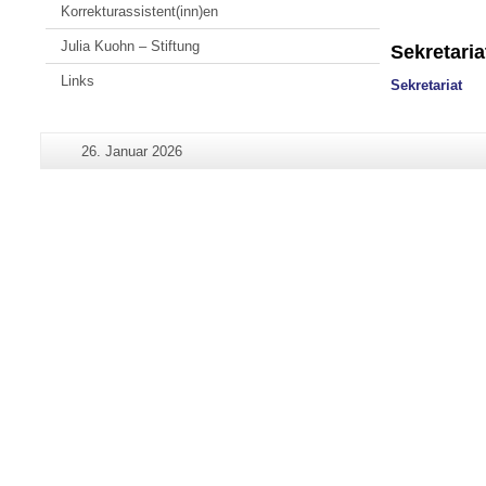
Korrekturassistent(inn)en
Julia Kuohn – Stiftung
Sekretaria
Links
Sekretariat
Zusätzliche
Letzte
26. Januar 2026
Seiten-
Informationen
Aktualisierung:
Name:
zu
dieser
Seite