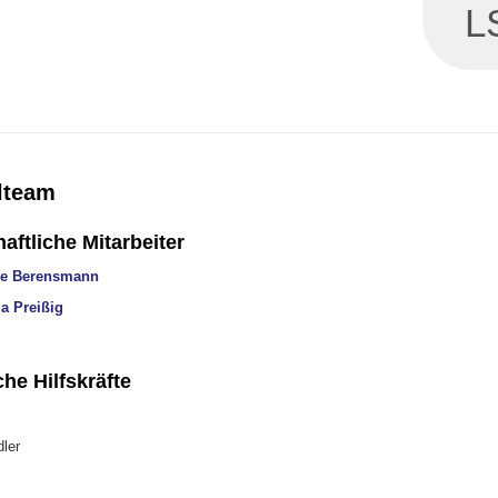
L
lteam
ftliche Mitarbeiter
ie Berensmann
a Preißig
he Hilfskräfte
ler